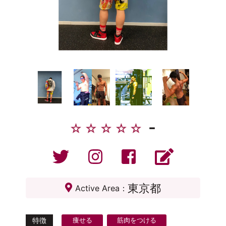
-
東京都
Active Area：
特徴
痩せる
筋肉をつける