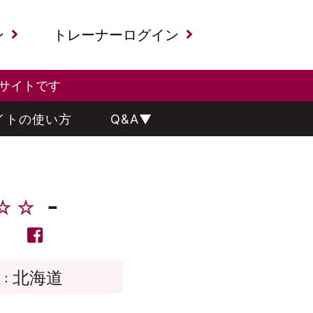
ン
トレーナーログイン
るサイトです
イトの使い方
Q&A
▼
-
北海道
a：