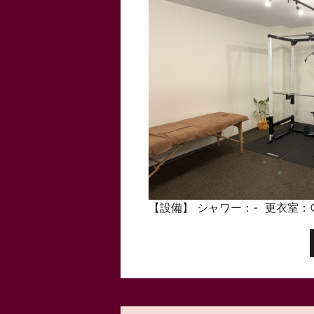
【設備】
シャワー：-
更衣室：