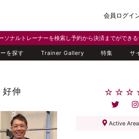
会員ログイ
はパーソナルトレーナーを検索し予約から決済までができ
ナーを探す
Trainer Gallery
特集
サ
 好伸
Active Are