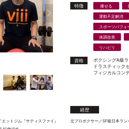
特徴
痩せる
運動不足解消
スポーツパフォ
体調改善
リハビリ
ボクシングA級
資格
ドラスティック
フィジカルコン
経歴
イエットジム『サティスファイ』
元プロボクサー／SF級日本ラン
 好伸です。